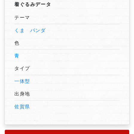
着ぐるみデータ
テーマ
くま パンダ
色
青
タイプ
一体型
出身地
佐賀県