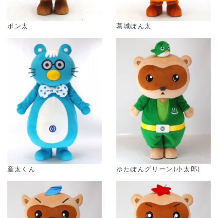
ポン太
葛城ぽん太
産太くん
ゆたぽんグリーン(小太郎)