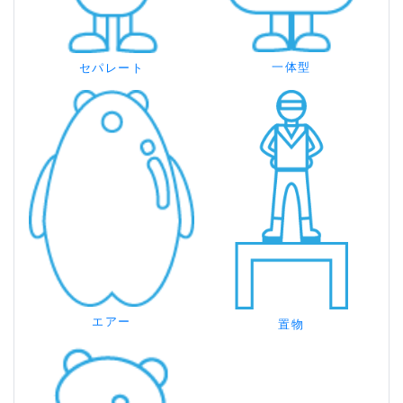
一体型
セパレート
エアー
置物