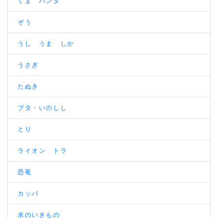
くま パンダ
ぞう
うし うま しか
うさぎ
たぬき
ブタ・いのしし
とり
ライオン トラ
恐竜
カッパ
水のいきもの