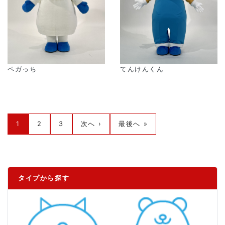
ペガっち
てんけんくん
1
2
3
次へ ›
最後へ »
タイプから探す