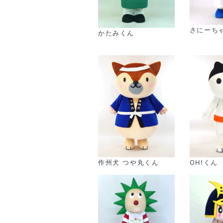
さにーち
かたみくん
作州犬 つや丸くん
OH!くん