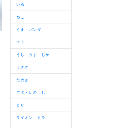
いぬ
ねこ
くま パンダ
ぞう
うし うま しか
うさぎ
たぬき
ブタ・いのしし
とり
ライオン トラ