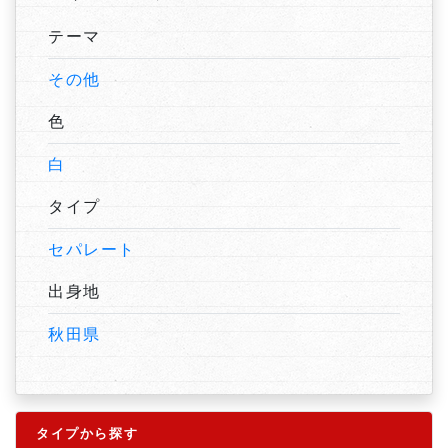
テーマ
その他
色
白
タイプ
セパレート
出身地
秋田県
タイプから探す