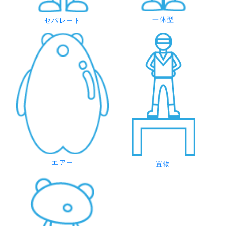
一体型
セパレート
エアー
置物