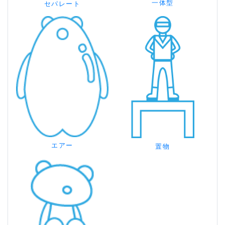
一体型
セパレート
エアー
置物