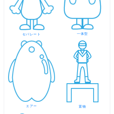
一体型
セパレート
エアー
置物