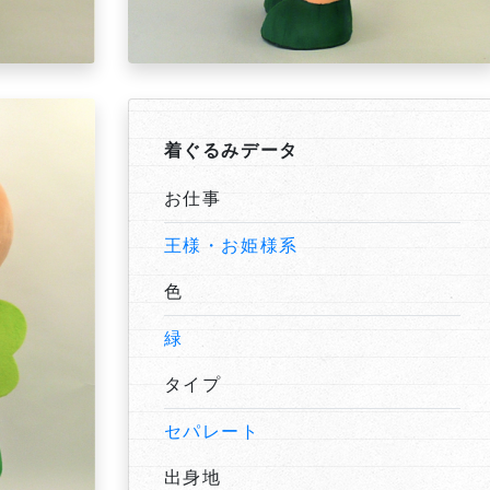
着ぐるみデータ
お仕事
王様・お姫様系
色
緑
タイプ
セパレート
出身地