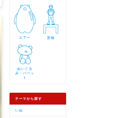
エアー
置物
ぬいぐる
み・パペッ
ト
テーマから探す
いぬ