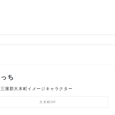
るっち
県三潴郡大木町イメージキャラクター
大木町HP