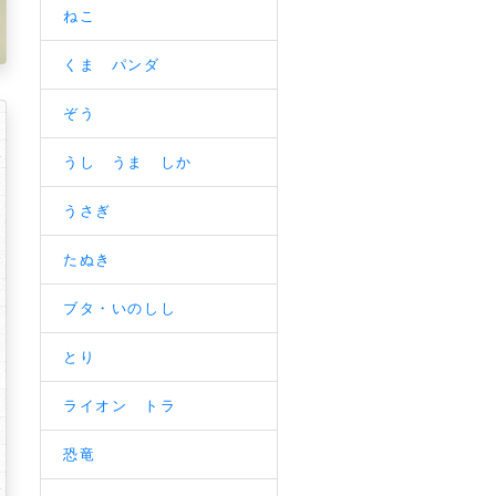
ねこ
くま パンダ
ぞう
うし うま しか
うさぎ
たぬき
ブタ・いのしし
とり
ライオン トラ
恐竜