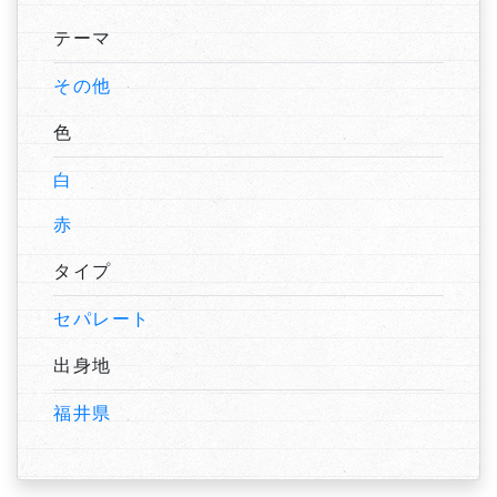
テーマ
その他
色
白
赤
タイプ
セパレート
出身地
福井県