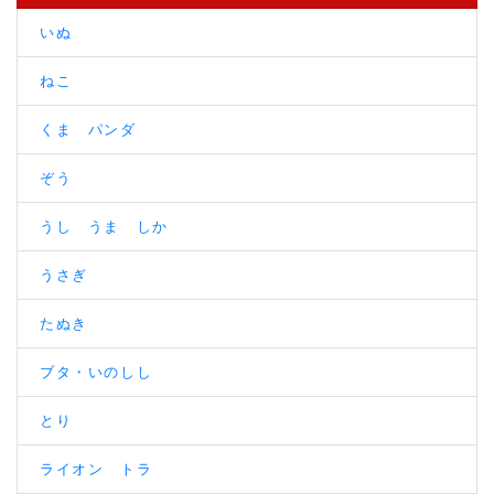
いぬ
ねこ
くま パンダ
ぞう
うし うま しか
うさぎ
たぬき
ブタ・いのしし
とり
ライオン トラ