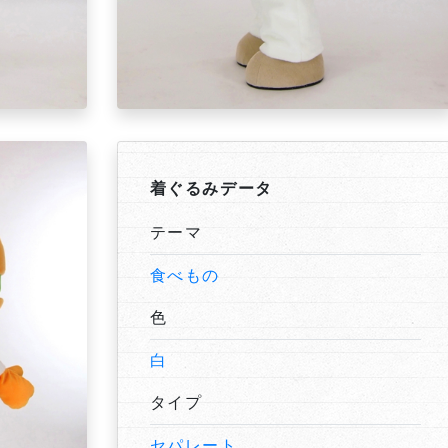
着ぐるみデータ
テーマ
食べもの
色
白
タイプ
セパレート