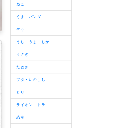
ねこ
くま パンダ
ぞう
うし うま しか
うさぎ
たぬき
ブタ・いのしし
とり
ライオン トラ
恐竜