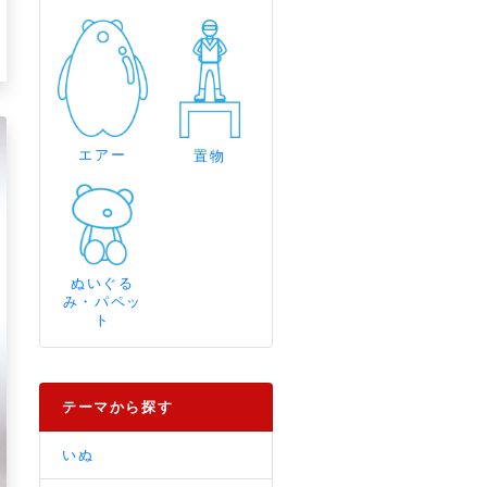
エアー
置物
ぬいぐる
み・パペッ
ト
テーマから探す
いぬ