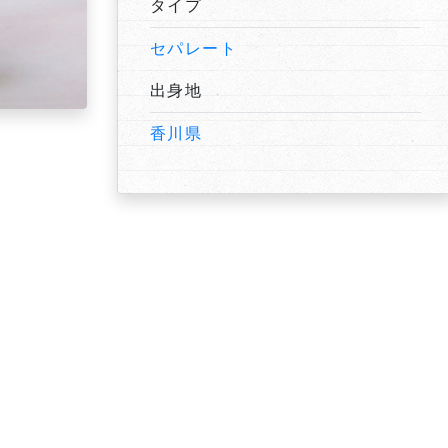
タイプ
セパレート
出身地
香川県