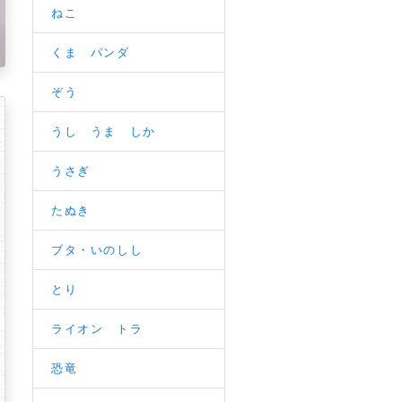
ねこ
くま パンダ
ぞう
うし うま しか
うさぎ
たぬき
ブタ・いのしし
とり
ライオン トラ
恐竜