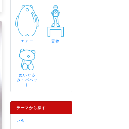
エアー
置物
ぬいぐる
み・パペッ
ト
テーマから探す
いぬ