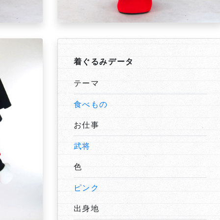
着ぐるみデータ
テーマ
食べもの
お仕事
武将
色
ピンク
出身地