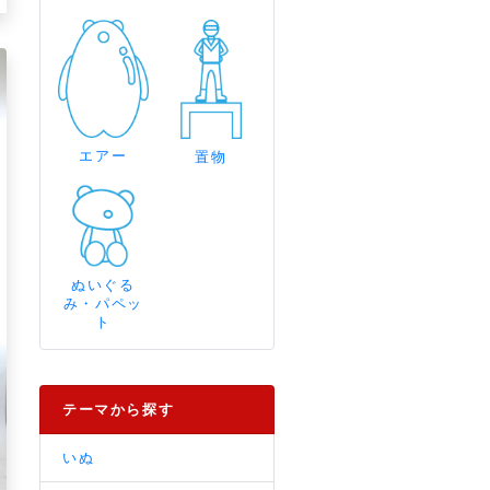
エアー
置物
ぬいぐる
み・パペッ
ト
テーマから探す
いぬ