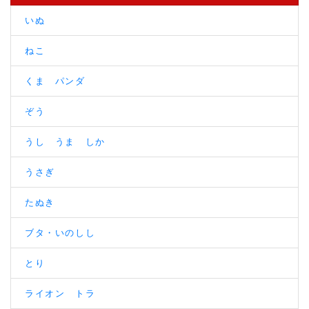
いぬ
ねこ
くま パンダ
ぞう
うし うま しか
うさぎ
たぬき
ブタ・いのしし
とり
ライオン トラ