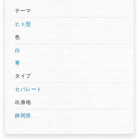
テーマ
ヒト型
色
白
青
タイプ
セパレート
出身地
静岡県