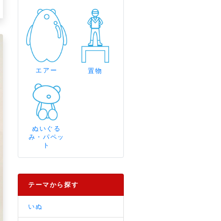
エアー
置物
ぬいぐる
み・パペッ
ト
テーマから探す
いぬ