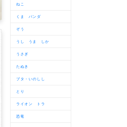
ねこ
くま パンダ
ぞう
うし うま しか
うさぎ
たぬき
ブタ・いのしし
とり
ライオン トラ
恐竜