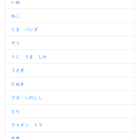
いぬ
ねこ
くま パンダ
ぞう
うし うま しか
うさぎ
たぬき
ブタ・いのしし
とり
ライオン トラ
恐竜