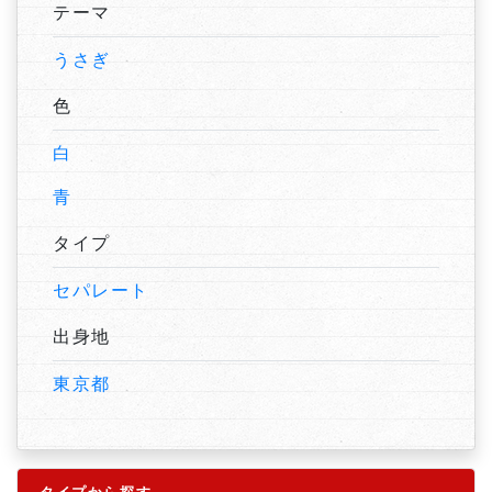
テーマ
うさぎ
色
白
青
タイプ
セパレート
出身地
東京都