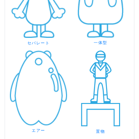
一体型
セパレート
エアー
置物