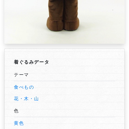
着ぐるみデータ
テーマ
食べもの
花・木・山
色
黄色