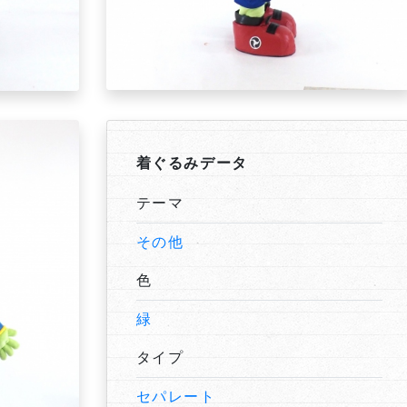
着ぐるみデータ
テーマ
その他
色
緑
タイプ
セパレート