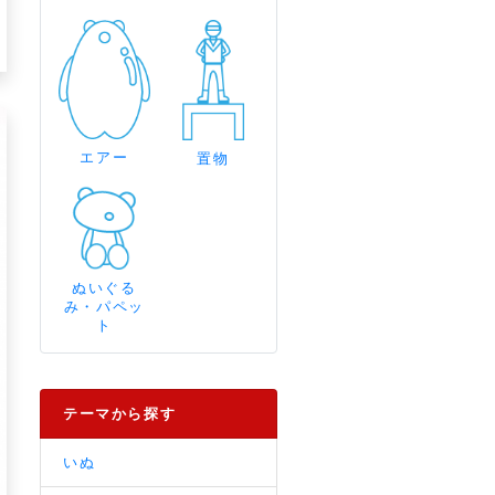
エアー
置物
ぬいぐる
み・パペッ
ト
テーマから探す
いぬ