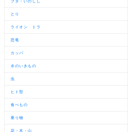
ブタ・いのしし
とり
ライオン トラ
恐竜
カッパ
水のいきもの
虫
ヒト型
食べもの
乗り物
花・木・山