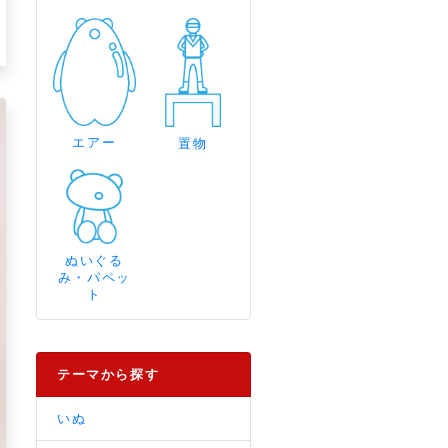
エアー
置物
ぬいぐる
み・パペッ
ト
テーマから探す
いぬ