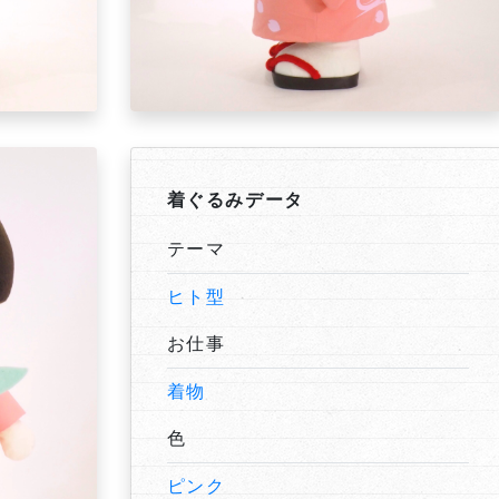
着ぐるみデータ
テーマ
ヒト型
お仕事
着物
色
ピンク