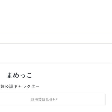
海 まめっこ
芸妓公認キャラクター
熱海芸妓見番HP